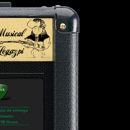
ock
azo de entrega
timado:
/48 Horas.