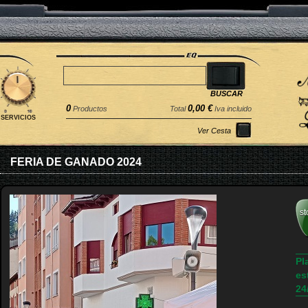
0
0,00 €
Productos
Total
Iva incluido
SERVICIOS
Ver Cesta
FERIA DE GANADO 2024
st
Pl
es
24