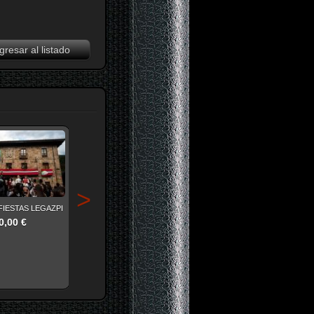
resar al listado
>
FERRERIA MIRANDAOLA 2020
0,00 €
IESTAS LEGAZPI
EQUIPO DE SONIDO
0,00 €
CONCIERTO ONE WAY
(HEGIALDE 2023)
0,00 €